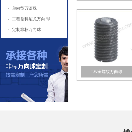
单向型万滚珠
工程塑料尼龙万向 球
定制非标万向球
LW全螺纹万向球